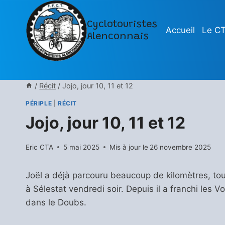
Aller
au
Cyclotouristes
Accueil
Le C
contenu
Alenconnais
/
Récit
/
Jojo, jour 10, 11 et 12
PÉRIPLE
|
RÉCIT
Jojo, jour 10, 11 et 12
Eric CTA
5 mai 2025
Mis à jour le
26 novembre 2025
Joël a déjà parcouru beaucoup de kilomètres, tout
à Sélestat vendredi soir. Depuis il a franchi les V
dans le Doubs.